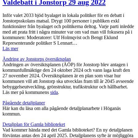
Valdebatt i Jonstorp 29 aug 2022
Inför valet 2033 bjöd byalaget in lokala politiker för en debatt i
Jonstorpsskolans matsal. Drygt 100 personer i publiken exkl
funktionärer från byalaget och politikerna deltog. Varje parti inledde
med att prata fritt i några minuter var om vad man vill fokusera på i
kommunen: Moderatorer: Ulf Holmqvist och Bengt Eklund
Representerande politiker S Lennart…
Läs mer
Ändring av Jonstorps översiktsplan
Ändringen av översiktsplanen (ÄÖP) för Jonstorp blev antagen i
kommunfullmäktige den 24 oktober 2024 och vann laga kraft den
27 november 2024. Översiktsplanen är en plan som visar hur
kommunen vill att Jonstorp ska utvecklas fram till år 2045 avseende
bebyggelseutveckling, grönstruktur, trafikstruktur och hållbarhet.
Läs mer på kommunens
sida
.
Pågående detaljplaner
Här kan du läsa om alla pågående detaljplanarbete i Höganäs
kommun.
Detaljplan för Gamla biblioteket
Vad kommer hända med det Gamla biblioteket? En ny detaljplanen
förväntas antas den 24 april 2025. Detaljplanens syfte är möjliggöra