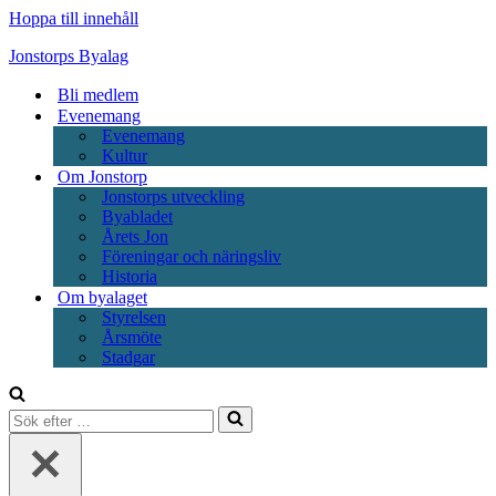
Hoppa till innehåll
Jonstorps Byalag
Bli medlem
Evenemang
Evenemang
Kultur
Om Jonstorp
Jonstorps utveckling
Byabladet
Årets Jon
Föreningar och näringsliv
Historia
Om byalaget
Styrelsen
Årsmöte
Stadgar
Sök
efter
…