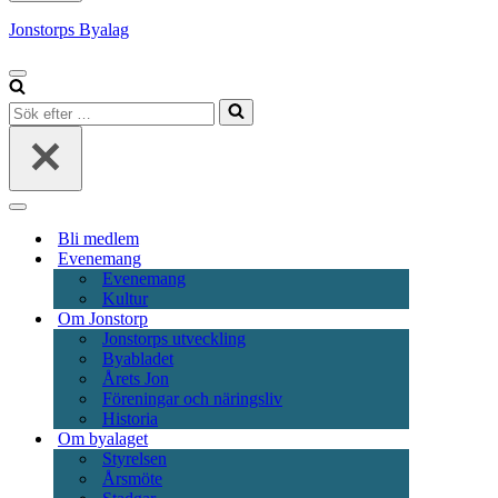
Jonstorps Byalag
Navigeringsmeny
Sök
efter
…
Navigeringsmeny
Bli medlem
Evenemang
Evenemang
Kultur
Om Jonstorp
Jonstorps utveckling
Byabladet
Årets Jon
Föreningar och näringsliv
Historia
Om byalaget
Styrelsen
Årsmöte