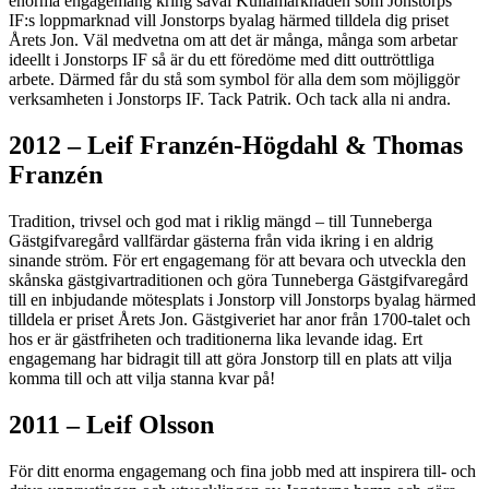
enorma engagemang kring såväl Kullamarknaden som Jonstorps
IF:s loppmarknad vill Jonstorps byalag härmed tilldela dig priset
Årets Jon. Väl medvetna om att det är många, många som arbetar
ideellt i Jonstorps IF så är du ett föredöme med ditt outtröttliga
arbete. Därmed får du stå som symbol för alla dem som möjliggör
verksamheten i Jonstorps IF. Tack Patrik. Och tack alla ni andra.
2012 – Leif Franzén-Högdahl & Thomas
Franzén
Tradition, trivsel och god mat i riklig mängd – till Tunneberga
Gästgifvaregård vallfärdar gästerna från vida ikring i en aldrig
sinande ström. För ert engagemang för att bevara och utveckla den
skånska gästgivartraditionen och göra Tunneberga Gästgifvaregård
till en inbjudande mötesplats i Jonstorp vill Jonstorps byalag härmed
tilldela er priset Årets Jon. Gästgiveriet har anor från 1700-talet och
hos er är gästfriheten och traditionerna lika levande idag. Ert
engagemang har bidragit till att göra Jonstorp till en plats att vilja
komma till och att vilja stanna kvar på!
2011 – Leif Olsson
För ditt enorma engagemang och fina jobb med att inspirera till- och