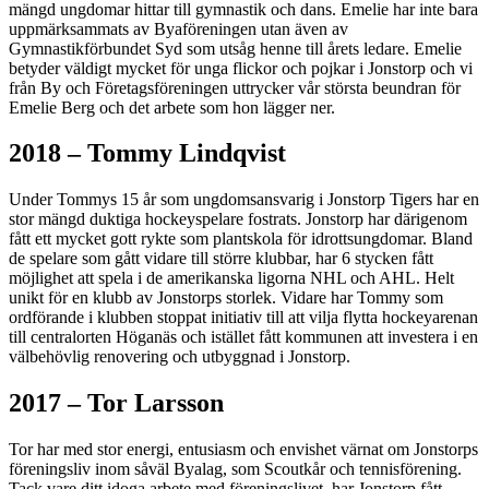
mängd ungdomar hittar till gymnastik och dans. Emelie har inte bara
uppmärksammats av Byaföreningen utan även av
Gymnastikförbundet Syd som utsåg henne till årets ledare. Emelie
betyder väldigt mycket för unga flickor och pojkar i Jonstorp och vi
från By och Företagsföreningen uttrycker vår största beundran för
Emelie Berg och det arbete som hon lägger ner.
2018 – Tommy Lindqvist
Under Tommys 15 år som ungdomsansvarig i Jonstorp Tigers har en
stor mängd duktiga hockeyspelare fostrats. Jonstorp har därigenom
fått ett mycket gott rykte som plantskola för idrottsungdomar. Bland
de spelare som gått vidare till större klubbar, har 6 stycken fått
möjlighet att spela i de amerikanska ligorna NHL och AHL. Helt
unikt för en klubb av Jonstorps storlek. Vidare har Tommy som
ordförande i klubben stoppat initiativ till att vilja flytta hockeyarenan
till centralorten Höganäs och istället fått kommunen att investera i en
välbehövlig renovering och utbyggnad i Jonstorp.
2017 – Tor Larsson
Tor har med stor energi, entusiasm och envishet värnat om Jonstorps
föreningsliv inom såväl Byalag, som Scoutkår och tennisförening.
Tack vare ditt idoga arbete med föreningslivet, har Jonstorp fått