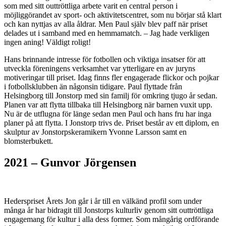
som med sitt outtröttliga arbete varit en central person i
möjliggörandet av sport- och aktivitetscentret, som nu börjar stå klart
och kan nyttjas av alla åldrar. Men Paul själv blev paff när priset
delades ut i samband med en hemmamatch. – Jag hade verkligen
ingen aning! Väldigt roligt!
Hans brinnande intresse för fotbollen och viktiga insatser för att
utveckla föreningens verksamhet var ytterligare en av juryns
motiveringar till priset. Idag finns fler engagerade flickor och pojkar
i fotbollsklubben än någonsin tidigare. Paul flyttade från
Helsingborg till Jonstorp med sin familj för omkring tjugo år sedan.
Planen var att flytta tillbaka till Helsingborg när barnen vuxit upp.
Nu är de utflugna för länge sedan men Paul och hans fru har inga
planer på att flytta. I Jonstorp trivs de. Priset består av ett diplom, en
skulptur av Jonstorpskeramikern Yvonne Larsson samt en
blomsterbukett.
2021 – Gunvor Jörgensen
Hederspriset Årets Jon går i år till en välkänd profil som under
många år har bidragit till Jonstorps kulturliv genom sitt outtröttliga
engagemang för kultur i alla dess former. Som mångårig ordförande