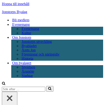
Hoppa till innehåll
Jonstorps Byalag
Bli medlem
Evenemang
Evenemang
Kultur
Om Jonstorp
Jonstorps utveckling
Byabladet
Årets Jon
Föreningar och näringsliv
Historia
Om byalaget
Styrelsen
Årsmöte
Stadgar
Sök
efter
…