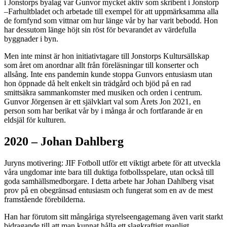
i Jonstorps byalag var Gunvor mycket aktiv som skribent i Jonstorp
–Farhultbladet och arbetade till exempel för att uppmärksamma alla
de fornfynd som vittnar om hur länge vår by har varit bebodd. Hon
har dessutom länge höjt sin röst för bevarandet av värdefulla
byggnader i byn.
Men inte minst är hon initiativtagare till Jonstorps Kultursällskap
som året om anordnar allt från föreläsningar till konserter och
allsång. Inte ens pandemin kunde stoppa Gunvors entusiasm utan
hon öppnade då helt enkelt sin trädgård och bjöd på en rad
smittsäkra sammankomster med musiken och orden i centrum.
Gunvor Jörgensen är ett självklart val som Årets Jon 2021, en
person som har berikat vår by i många år och fortfarande är en
eldsjäl för kulturen.
2020 – Johan Dahlberg
Juryns motivering: JIF Fotboll utför ett viktigt arbete för att utveckla
våra ungdomar inte bara till duktiga fotbollsspelare, utan också till
goda samhällsmedborgare. I detta arbete har Johan Dahlberg visat
prov på en obegränsad entusiasm och fungerat som en av de mest
framstående förebilderna.
Han har förutom sitt mångåriga styrelseengagemang även varit starkt
bidragande till att man kunnat hålla ett slagkraftigt manligt