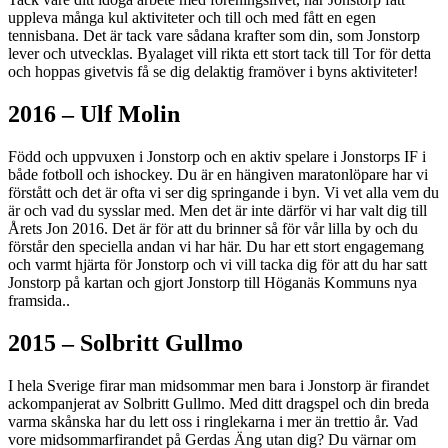
uppleva många kul aktiviteter och till och med fått en egen
tennisbana. Det är tack vare sådana krafter som din, som Jonstorp
lever och utvecklas. Byalaget vill rikta ett stort tack till Tor för detta
och hoppas givetvis få se dig delaktig framöver i byns aktiviteter!
2016 – Ulf Molin
Född och uppvuxen i Jonstorp och en aktiv spelare i Jonstorps IF i
både fotboll och ishockey. Du är en hängiven maratonlöpare har vi
förstått och det är ofta vi ser dig springande i byn. Vi vet alla vem du
är och vad du sysslar med. Men det är inte därför vi har valt dig till
Årets Jon 2016. Det är för att du brinner så för vår lilla by och du
förstår den speciella andan vi har här. Du har ett stort engagemang
och varmt hjärta för Jonstorp och vi vill tacka dig för att du har satt
Jonstorp på kartan och gjort Jonstorp till Höganäs Kommuns nya
framsida..
2015 – Solbritt Gullmo
I hela Sverige firar man midsommar men bara i Jonstorp är firandet
ackompanjerat av Solbritt Gullmo. Med ditt dragspel och din breda
varma skånska har du lett oss i ringlekarna i mer än trettio år. Vad
vore midsommarfirandet på Gerdas Äng utan dig? Du värnar om