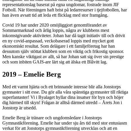
representationslag baserat på egna ungdomar, fostrade inom JIF
Fotboll. När föreningen haft brist på ledarresurser i tjejfotbollen, har
han även avsatt tid att leda ett flicklag med stor framgång.
Covid 19 har under 2020 omöjliggjort genomförandet av
Sommarmarknad och årlig loppis, några av klubbens mest
inkomstgivande aktiviteter. Johan har då tagit initiativ till och drivit
en ny covid-anpassad, veckobaserad loppis med mycket gott
ekonomiskt resultat. Som delägare i ett familjeföretag har han
dessutom själv stöttat klubben som en viktig och frikostig sponsor.
Men kanske viktigast av allt, så har Johan satt sig över sin prestige
och som inbiten GAIS-are lärt sig att älska ett Blåvitt lag.
2019
–
Emelie Berg
Med ett varmt hjärta och ett brinnande intresse blir alla Jonstorps
gymnaster i sitt esse. Du gör alla våra spänstiga gymnaster till riktiga
superfantaster! Vi i Byalaget hyllar dina insatser för byn och höjer
dig härmed till skyn! Frågan är alltså därmed utredd – Årets Jon i
Jonstorp är utsedd.
Emelie Berg är tränare och ungdomsledare i Jonstorps
Gymnastikförening. Emelie har under sju års tid med stor entusiasm
verkat för att Jonstorps gymnastikförening utvecklas och att en