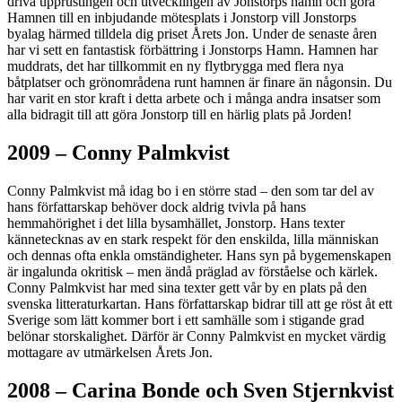
driva upprustingen och utvecklingen av Jonstorps hamn och göra
Hamnen till en inbjudande mötesplats i Jonstorp vill Jonstorps
byalag härmed tilldela dig priset Årets Jon. Under de senaste åren
har vi sett en fantastisk förbättring i Jonstorps Hamn. Hamnen har
muddrats, det har tillkommit en ny flytbrygga med flera nya
båtplatser och grönområdena runt hamnen är finare än någonsin. Du
har varit en stor kraft i detta arbete och i många andra insatser som
alla bidragit till att göra Jonstorp till en härlig plats på Jorden!
2009 – Conny Palmkvist
Conny Palmkvist må idag bo i en större stad – den som tar del av
hans författarskap behöver dock aldrig tvivla på hans
hemmahörighet i det lilla bysamhället, Jonstorp. Hans texter
kännetecknas av en stark respekt för den enskilda, lilla människan
och dennas ofta enkla omständigheter. Hans syn på bygemenskapen
är ingalunda okritisk – men ändå präglad av förståelse och kärlek.
Conny Palmkvist har med sina texter gett vår by en plats på den
svenska litteraturkartan. Hans författarskap bidrar till att ge röst åt ett
Sverige som lätt kommer bort i ett samhälle som i stigande grad
belönar storskalighet. Därför är Conny Palmkvist en mycket värdig
mottagare av utmärkelsen Årets Jon.
2008 – Carina Bonde och Sven Stjernkvist