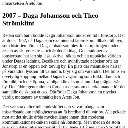
utmärkelsen Årets Jon.
2007 – Daga Johansson och Theo
Strömklint
Redan som barn bodde Daga Johansson under en tid i Jonstorp. Det
är dock 1952, då Daga som examinerad lärare kom tillbaka till byn,
som historien börjar. Daga Johansson blev Jonstorp trogen under
resten av sitt yrkesliv – och är det än idag. Generationer av
jonstorpare har lärt sig läsa, skriva, räkna och att upptäcka världen
under Dagas ledning. Besökare och nyinflyttade påpekar ofta att
Jonstorp är en öppen och trevlig by. En plats där människor hälsar
på varandra, lyssnar till varandra, bryr sig om varandra. Det finns en
otvetydig koppling mellan Dagas livsgärning som folkbildare och
förebild, och det öppna, vänliga klimat som ännu idag präglar vår
by. Den äldre generationen förtjänar dessutom ett erkännande för det
samhälle de skapat åt oss. Därför är Daga Johansson en mycket
värdig mottagare av utmärkelsen Årets Jon.
Det var strax efter millennieskiftet och vi var många som
misströstade om möjligheterna att få bredband till vår by. Allt pekade
mot att det skulle dröja mycket länge innan den moderna
kommunikationstekniken skulle nå Jonstorp. Men medan de stora
tele- och datadrakarna fnös åt vår by, hade 13-årige Theo Strömklint