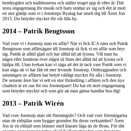
hembygden och traditionerna och ställer troget upp år efter år. Ditt
stora engagemang för musik och barn smittar av sig och det är med
en stor glädje som vi i Jonstorps Byalag har utsett dig till Årets Jon
2015. Du betyder mycket för vår lilla by.
2014 – Patrik Bengtsson
Vad vore vi i Jonstorp utan en affär? När vi fick ICA nära och Patrik
Bengtsson som affärsägare till Jonstorp så fick vi en affär som bryr
sig. Patrik är alltid glad och har alltid tid att lyssna. Vill man ha
något eller funderar över något så finns det alltid tid att lyssna och
hjälpa till. Utan tvekan kan vi säga att det är tack vare Patrik som vi
kan säga att vi har fått ett mer levande Jonstorp. Ombyggnaden och
satsningen av affären har betytt väldigt mycket för alla i Jonstorp.
De senaste åren har vi sett en stor förändring i affären och den nya
charken är en oas för oss Jonstorpare! Du har ett stort engagemang
som betyder mycket och som gör att man gärna handlar hos dig!
2013 – Patrik Wirén
Vad vore Jonstorp utan sitt föreningsliv? Och vad vore föreningarna
utan de eldsjälar som bygger grunden för deras verksamhet? Årets
Jon är en eldsjäl som brinner med klarare låga än de flesta. För ditt