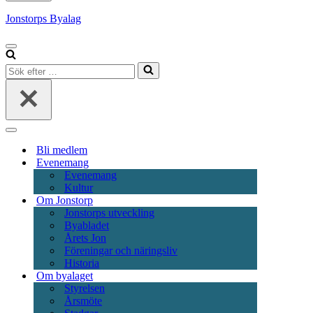
Jonstorps Byalag
Navigeringsmeny
Sök
efter
…
Navigeringsmeny
Bli medlem
Evenemang
Evenemang
Kultur
Om Jonstorp
Jonstorps utveckling
Byabladet
Årets Jon
Föreningar och näringsliv
Historia
Om byalaget
Styrelsen
Årsmöte