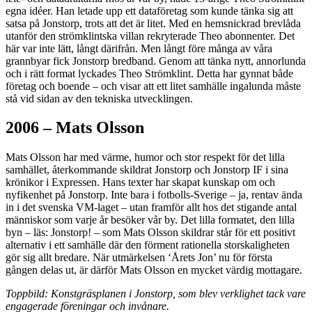
egna idéer. Han letade upp ett dataföretag som kunde tänka sig att
satsa på Jonstorp, trots att det är litet. Med en hemsnickrad brevlåda
utanför den strömklintska villan rekryterade Theo abonnenter. Det
här var inte lätt, långt därifrån. Men långt före många av våra
grannbyar fick Jonstorp bredband. Genom att tänka nytt, annorlunda
och i rätt format lyckades Theo Strömklint. Detta har gynnat både
företag och boende – och visar att ett litet samhälle ingalunda måste
stå vid sidan av den tekniska utvecklingen.
2006 – Mats Olsson
Mats Olsson har med värme, humor och stor respekt för det lilla
samhället, återkommande skildrat Jonstorp och Jonstorp IF i sina
krönikor i Expressen. Hans texter har skapat kunskap om och
nyfikenhet på Jonstorp. Inte bara i fotbolls-Sverige – ja, rentav ända
in i det svenska VM-laget – utan framför allt hos det stigande antal
människor som varje år besöker vår by. Det lilla formatet, den lilla
byn – läs: Jonstorp! – som Mats Olsson skildrar står för ett positivt
alternativ i ett samhälle där den förment rationella storskaligheten
gör sig allt bredare. När utmärkelsen ‘Årets Jon’ nu för första
gången delas ut, är därför Mats Olsson en mycket värdig mottagare.
Toppbild: Konstgräsplanen i Jonstorp, som blev verklighet tack vare
engagerade föreningar och invånare.