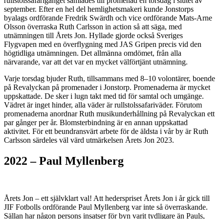
rullstolssafarigänget samlades till promenad en torsdag i slutet av
september. Efter en hel del hemlighetsmakeri kunde Jonstorps
byalags ordförande Fredrik Swärdh och vice ordförande Mats-Arne
Olsson överraska Ruth Carlsson in action så att säga, med
utnämningen till Årets Jon. Hyllade gjorde också Sveriges
Flygvapen med en överflygning med JAS Gripen precis vid den
högtidliga utnämningen. Det allmänna omdömet, från alla
närvarande, var att det var en mycket välförtjänt utnämning.
Varje torsdag bjuder Ruth, tillsammans med 8–10 volontärer, boende
på Revalyckan på promenader i Jonstorp. Promenaderna är mycket
uppskattade. De sker i lugn takt med tid för samtal och umgänge.
Vädret är inget hinder, alla väder är rullstolssafariväder. Förutom
promenaderna anordnar Ruth musikunderhållning på Revalyckan ett
par gånger per år. Blomsterbindning är en annan uppskattad
aktivitet. För ett beundransvärt arbete för de äldsta i vår by är Ruth
Carlsson särdeles väl värd utmärkelsen Årets Jon 2023.
2022 – Paul Myllenberg
Årets Jon – ett självklart val! Att hederspriset Årets Jon i år gick till
JIF Fotbolls ordförande Paul Myllenberg var inte så överraskande.
Sällan har någon persons insatser för byn varit tydligare än Pauls,