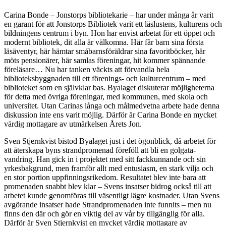
Carina Bonde – Jonstorps bibliotekarie – har under många år varit
en garant för att Jonstorps Bibliotek varit ett läslustens, kulturens och
bildningens centrum i byn. Hon har envist arbetat för ett öppet och
modernt bibliotek, dit alla är välkomna. Här får barn sina första
läsäventyr, här hämtar småbarnsföräldrar sina favoritböcker, här
möts pensionärer, här samlas föreningar, hit kommer spännande
föreläsare… Nu har tanken väckts att förvandla hela
biblioteksbyggnaden till ett förenings- och kulturcentrum – med
biblioteket som en självklar bas. Byalaget diskuterar möjligheterna
för detta med övriga föreningar, med kommunen, med skola och
universitet. Utan Carinas långa och målmedvetna arbete hade denna
diskussion inte ens varit möjlig. Därför är Carina Bonde en mycket
värdig mottagare av utmärkelsen Årets Jon.
Sven Stjernkvist bistod Byalaget just i det ögonblick, då arbetet för
att återskapa byns strandpromenad föreföll att bli en golgata-
vandring. Han gick in i projektet med sitt fackkunnande och sin
yrkesbakgrund, men framför allt med entusiasm, en stark vilja och
en stor portion uppfinningsrikedom. Resultatet blev inte bara att
promenaden snabbt blev klar – Svens insatser bidrog också till att
arbetet kunde genomföras till väsentligt lägre kostnader. Utan Svens
avgörande insatser hade Strandpromenaden inte funnits – men nu
finns den där och gör en viktig del av vår by tillgänglig för alla.
Därför är Sven Stjernkvist en mycket värdig mottagare av