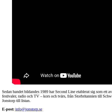
Sedan bandet bildandes 1989 har Second Line etablerat sig som ett av 
festivaler, radio och TV – kors och tvärs, från Storbritannien till Sc
Jonstorp till listan.
E-post:
info@jonstorp.se