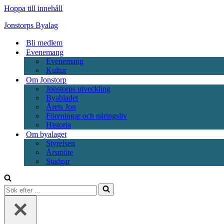
Hoppa till innehåll
Jonstorps Byalag
Bli medlem
Evenemang
Evenemang
Kultur
Om Jonstorp
Jonstorps utveckling
Byabladet
Årets Jon
Föreningar och näringsliv
Historia
Om byalaget
Styrelsen
Årsmöte
Stadgar
Sök
efter
…