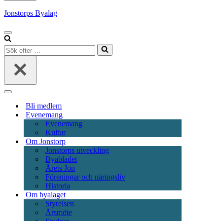
Jonstorps Byalag
Navigeringsmeny
Sök
efter
…
Navigeringsmeny
Bli medlem
Evenemang
Evenemang
Kultur
Om Jonstorp
Jonstorps utveckling
Byabladet
Årets Jon
Föreningar och näringsliv
Historia
Om byalaget
Styrelsen
Årsmöte